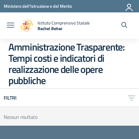
Vai ai contenuti
Vai al menu di navigazione
Vai al footer
Ministero dell'Istruzione e del Merito
Istituto Comprensivo Statale
Rachel Behar
— Visita la pagina iniziale della scuola
Amministrazione Trasparente:
Tempi costi e indicatori di
realizzazione delle opere
pubbliche
FILTRI
Nessun risultato