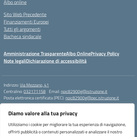
Albo online
Sito Web Precedente
Finanziamenti Europei
Tutti gli argomenti
Bacheca sindacale
Amministrazione Trasparente
Albo Online
Privacy Policy
Note legali
Dichiarazione di accessibilità
Indirizzo:
Via Mezzano, 41
Centralino:
032171158
Email:
noic82900g@istruzione.it
Posta elettronica certificata (PEC):
noic82900g@pec.istruzione.it
Codice fiscale: 94068640039
Diamo valore alla tua privacy
Codice meccanografico:
NOIC82900G
Codice Indice delle Pubbliche Amministrazioni (IPA): istsc_noic82900g
Utilizziamo i cookie per migliorare la tua esperienza di navigazione,
Codice unico di fatturazione (CUF): UFJ1I0
offrirti pubblicità o contenuti personalizzati e analizzare il nostro