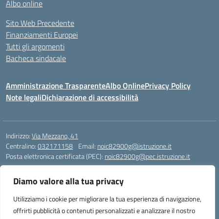
Albo online
Sito Web Precedente
Finanziamenti Europei
Tutti gli argomenti
Bacheca sindacale
Amministrazione Trasparente
Albo Online
Privacy Policy
Note legali
Dichiarazione di accessibilità
Indirizzo:
Via Mezzano, 41
Centralino:
032171158
Email:
noic82900g@istruzione.it
Posta elettronica certificata (PEC):
noic82900g@pec.istruzione.it
Codice fiscale: 94068640039
Diamo valore alla tua privacy
Codice meccanografico:
NOIC82900G
Codice Indice delle Pubbliche Amministrazioni (IPA): istsc_noic82900g
Utilizziamo i cookie per migliorare la tua esperienza di navigazione,
Codice unico di fatturazione (CUF): UFJ1I0
offrirti pubblicità o contenuti personalizzati e analizzare il nostro