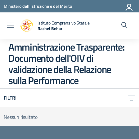
Vai ai contenuti
Vai al menu di navigazione
Vai al footer
Ministero dell'Istruzione e del Merito
Istituto Comprensivo Statale
Rachel Behar
— Visita la pagina iniziale della scuola
Amministrazione Trasparente:
Documento dell'OIV di
validazione della Relazione
sulla Performance
FILTRI
Nessun risultato