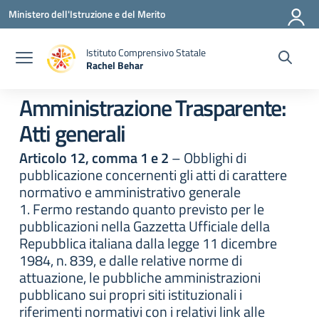
Vai ai contenuti
Vai al menu di navigazione
Vai al footer
Ministero dell'Istruzione e del Merito
Istituto Comprensivo Statale
Rachel Behar
— Visita la pagina iniziale della scuola
Amministrazione Trasparente:
Atti generali
Articolo 12, comma 1 e 2
– Obblighi di
pubblicazione concernenti gli atti di carattere
normativo e amministrativo generale
1. Fermo restando quanto previsto per le
pubblicazioni nella Gazzetta Ufficiale della
Repubblica italiana dalla legge 11 dicembre
1984, n. 839, e dalle relative norme di
attuazione, le pubbliche amministrazioni
pubblicano sui propri siti istituzionali i
riferimenti normativi con i relativi link alle