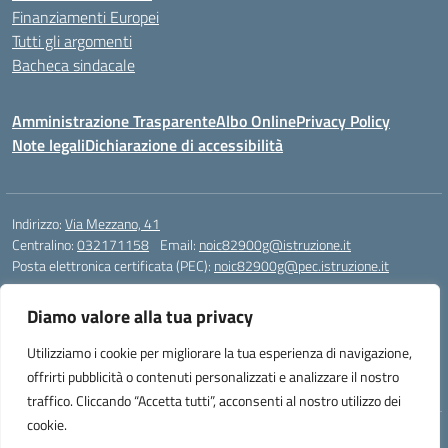
Finanziamenti Europei
Tutti gli argomenti
Bacheca sindacale
Amministrazione Trasparente
Albo Online
Privacy Policy
Note legali
Dichiarazione di accessibilità
Indirizzo:
Via Mezzano, 41
Centralino:
032171158
Email:
noic82900g@istruzione.it
Posta elettronica certificata (PEC):
noic82900g@pec.istruzione.it
Codice fiscale: 94068640039
Diamo valore alla tua privacy
Codice meccanografico:
NOIC82900G
Codice Indice delle Pubbliche Amministrazioni (IPA): istsc_noic82900g
Utilizziamo i cookie per migliorare la tua esperienza di navigazione,
Codice unico di fatturazione (CUF): UFJ1I0
offrirti pubblicità o contenuti personalizzati e analizzare il nostro
traffico. Cliccando “Accetta tutti”, acconsenti al nostro utilizzo dei
cookie.
Idea e progetto di Designers Italia