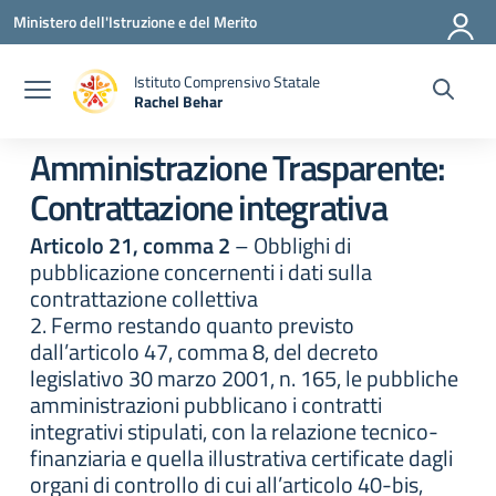
Vai ai contenuti
Vai al menu di navigazione
Vai al footer
Ministero dell'Istruzione e del Merito
Istituto Comprensivo Statale
Rachel Behar
— Visita la pagina iniziale della scuola
Amministrazione Trasparente:
Contrattazione integrativa
Articolo 21, comma 2
– Obblighi di
pubblicazione concernenti i dati sulla
contrattazione collettiva
2. Fermo restando quanto previsto
dall’articolo 47, comma 8, del decreto
legislativo 30 marzo 2001, n. 165, le pubbliche
amministrazioni pubblicano i contratti
integrativi stipulati, con la relazione tecnico-
finanziaria e quella illustrativa certificate dagli
organi di controllo di cui all’articolo 40-bis,