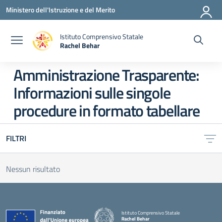
Vai ai contenuti
Vai al menu di navigazione
Vai al footer
Ministero dell'Istruzione e del Merito
Istituto Comprensivo Statale
Rachel Behar
— Visita la pagina iniziale della scuola
Amministrazione Trasparente:
Informazioni sulle singole
procedure in formato tabellare
FILTRI
Nessun risultato
Istituto Comprensivo Statale
Rachel Behar