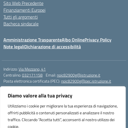
Sito Web Precedente
Finanziamenti Europei
Tutti gli argomenti
Bacheca sindacale
Amministrazione Trasparente
Albo Online
Privacy Policy
Note legali
Dichiarazione di accessibilità
Indirizzo:
Via Mezzano, 41
Centralino:
032171158
Email:
noic82900g@istruzione.it
Posta elettronica certificata (PEC):
noic82900g@pec.istruzione.it
Codice fiscale: 94068640039
Diamo valore alla tua privacy
Codice meccanografico:
NOIC82900G
Codice Indice delle Pubbliche Amministrazioni (IPA): istsc_noic82900g
Utilizziamo i cookie per migliorare la tua esperienza di navigazione,
Codice unico di fatturazione (CUF): UFJ1I0
offrirti pubblicità o contenuti personalizzati e analizzare il nostro
traffico. Cliccando “Accetta tutti”, acconsenti al nostro utilizzo dei
cookie.