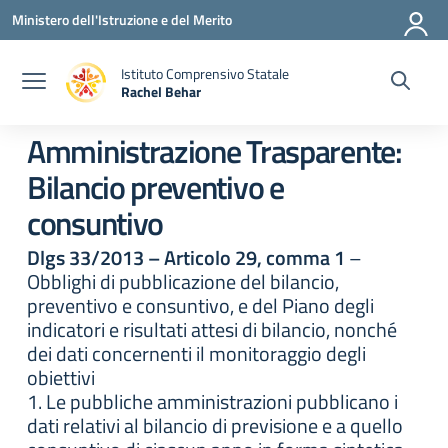
Vai ai contenuti
Vai al menu di navigazione
Vai al footer
Ministero dell'Istruzione e del Merito
Istituto Comprensivo Statale
Rachel Behar
— Visita la pagina iniziale della scuola
Amministrazione Trasparente:
Bilancio preventivo e
consuntivo
Dlgs 33/2013 – Articolo 29, comma 1
–
Obblighi di pubblicazione del bilancio,
preventivo e consuntivo, e del Piano degli
indicatori e risultati attesi di bilancio, nonché
dei dati concernenti il monitoraggio degli
obiettivi
1. Le pubbliche amministrazioni pubblicano i
dati relativi al bilancio di previsione e a quello