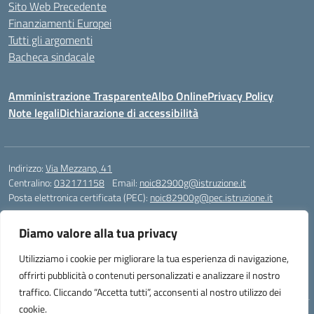
Sito Web Precedente
Finanziamenti Europei
Tutti gli argomenti
Bacheca sindacale
Amministrazione Trasparente
Albo Online
Privacy Policy
Note legali
Dichiarazione di accessibilità
Indirizzo:
Via Mezzano, 41
Centralino:
032171158
Email:
noic82900g@istruzione.it
Posta elettronica certificata (PEC):
noic82900g@pec.istruzione.it
Codice fiscale: 94068640039
Diamo valore alla tua privacy
Codice meccanografico:
NOIC82900G
Codice Indice delle Pubbliche Amministrazioni (IPA): istsc_noic82900g
Utilizziamo i cookie per migliorare la tua esperienza di navigazione,
Codice unico di fatturazione (CUF): UFJ1I0
offrirti pubblicità o contenuti personalizzati e analizzare il nostro
traffico. Cliccando “Accetta tutti”, acconsenti al nostro utilizzo dei
cookie.