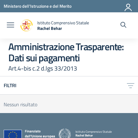
Vai ai contenuti
Vai al menu di navigazione
Vai al footer
Ministero dell'Istruzione e del Merito
Istituto Comprensivo Statale
Rachel Behar
— Visita la pagina iniziale della scuola
Amministrazione Trasparente:
Dati sui pagamenti
Art.4-bis c.2 d.lgs 33/2013
FILTRI
Nessun risultato
Istituto Comprensivo Statale
Rachel Behar