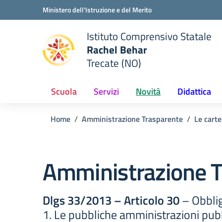
Vai ai contenuti
Vai al menu di navigazione
Vai al footer
Ministero dell'Istruzione e del Merito
Istituto Comprensivo Statale
Rachel Behar
Trecate (NO)
 della scuola
— Visita la pagina iniziale del
Scuola
Servizi
Novità
Didattica
Home
Amministrazione Trasparente
Le carte
Amministrazione T
Dlgs 33/2013 – Articolo 30
– Obblig
1. Le pubbliche amministrazioni pubb