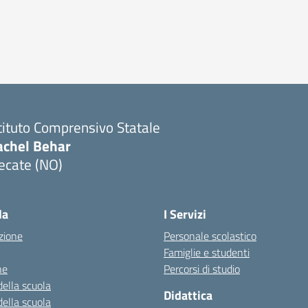
tituto Comprensivo Statale
achel Behar
ecate (NO)
Visita la pagina iniziale della scuola
la
I Servizi
zione
Personale scolastico
Famiglie e studenti
ne
Percorsi di studio
della scuola
Didattica
della scuola