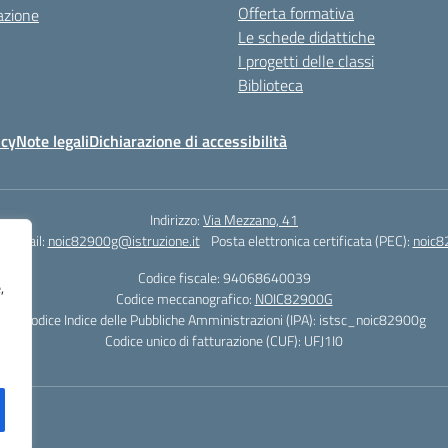
Offerta formativa
azione
Le schede didattiche
I progetti delle classi
Biblioteca
icy
Note legali
Dichiarazione di accessibilità
Indirizzo:
Via Mezzano, 41
Email:
noic82900g@istruzione.it
Posta elettronica certificata (PEC):
noic8
Codice fiscale: 94068640039
,
Codice meccanografico:
NOIC82900G
Codice Indice delle Pubbliche Amministrazioni (IPA): istsc_noic82900g
Codice unico di fatturazione (CUF): UFJ1I0