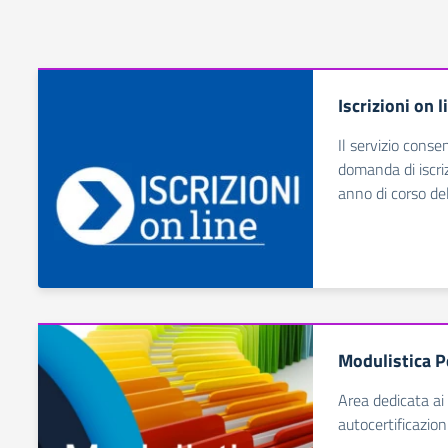
Iscrizioni on l
Il servizio conse
domanda di iscrizi
anno di corso del
Modulistica P
Area dedicata ai 
autocertificazion