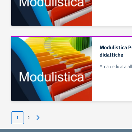
Modulistica P
didattiche
Area dedicata all
1
2
Pagina successiva