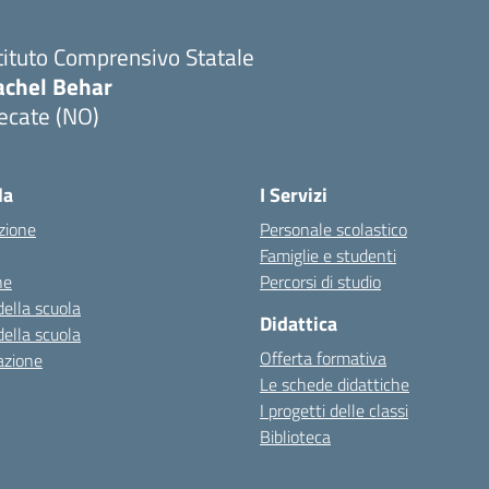
tituto Comprensivo Statale
achel Behar
ecate (NO)
Visita la pagina iniziale della scuola
la
I Servizi
zione
Personale scolastico
Famiglie e studenti
ne
Percorsi di studio
della scuola
Didattica
della scuola
Offerta formativa
azione
Le schede didattiche
I progetti delle classi
Biblioteca