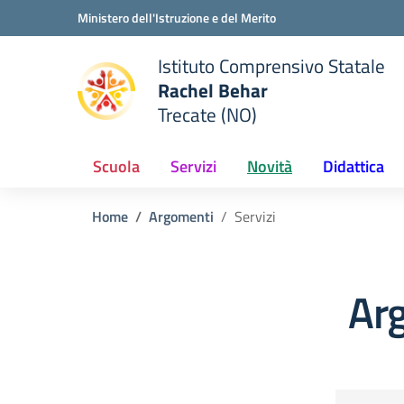
Vai ai contenuti
Vai al menu di navigazione
Vai al footer
Ministero dell'Istruzione e del Merito
Istituto Comprensivo Statale
Rachel Behar
Trecate (NO)
 della scuola
— Visita la pagina iniziale del
Scuola
Servizi
Novità
Didattica
Home
Argomenti
Servizi
Arg