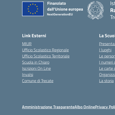
Is
R
Tr
— 
Link Esterni
La Scuo
MIUR
Presenta
Ufficio Scolastico Regionale
I luoghi
Ufficio Scolastico Territoriale
Le perso
Scuola in Chiaro
I numeri 
Iscrizioni On Line
Le carte 
Invalsi
Organizz
Comune di Trecate
La storia
Amministrazione Trasparente
Albo Online
Privacy Pol