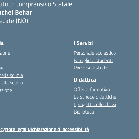
tituto Comprensivo Statale
achel Behar
ecate (NO)
Visita la pagina iniziale della scuola
la
I Servizi
zione
Personale scolastico
Famiglie e studenti
ne
Percorsi di studio
della scuola
Didattica
della scuola
Offerta formativa
azione
Le schede didattiche
I progetti delle classi
Biblioteca
icy
Note legali
Dichiarazione di accessibilità