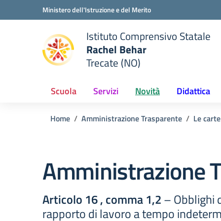
Vai ai contenuti
Vai al menu di navigazione
Vai al footer
Ministero dell'Istruzione e del Merito
Istituto Comprensivo Statale
Rachel Behar
Trecate (NO)
 della scuola
— Visita la pagina iniziale del
Scuola
Servizi
Novità
Didattica
Home
Amministrazione Trasparente
Le carte
Amministrazione T
Articolo 16 , comma 1,2
– Obblighi d
rapporto di lavoro a tempo indeter