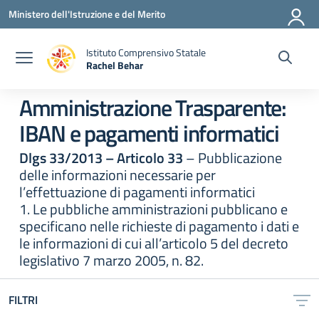
Vai ai contenuti
Vai al menu di navigazione
Vai al footer
Ministero dell'Istruzione e del Merito
Istituto Comprensivo Statale
Rachel Behar
— Visita la pagina iniziale della scuola
Amministrazione Trasparente:
IBAN e pagamenti informatici
Dlgs 33/2013 – Articolo 33
– Pubblicazione
delle informazioni necessarie per
l’effettuazione di pagamenti informatici
1. Le pubbliche amministrazioni pubblicano e
specificano nelle richieste di pagamento i dati e
le informazioni di cui all’articolo 5 del decreto
legislativo 7 marzo 2005, n. 82.
FILTRI