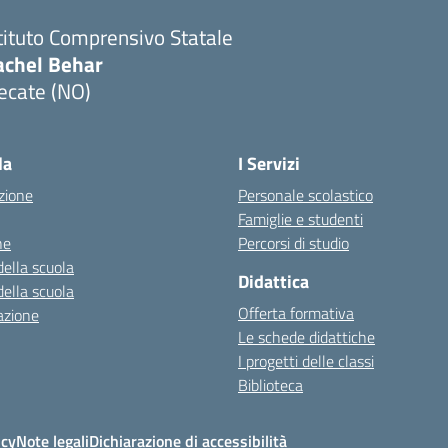
tituto Comprensivo Statale
achel Behar
ecate (NO)
Visita la pagina iniziale della scuola
la
I Servizi
zione
Personale scolastico
Famiglie e studenti
ne
Percorsi di studio
della scuola
Didattica
della scuola
Offerta formativa
azione
Le schede didattiche
I progetti delle classi
Biblioteca
icy
Note legali
Dichiarazione di accessibilità