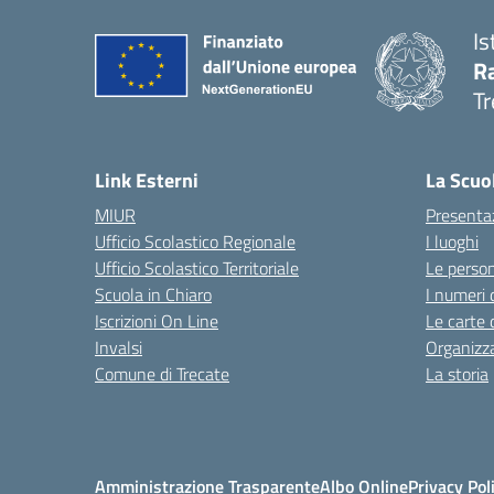
Is
R
Tr
— 
Link Esterni
La Scuo
MIUR
Presenta
Ufficio Scolastico Regionale
I luoghi
Ufficio Scolastico Territoriale
Le perso
Scuola in Chiaro
I numeri 
Iscrizioni On Line
Le carte 
Invalsi
Organizz
Comune di Trecate
La storia
Amministrazione Trasparente
Albo Online
Privacy Pol