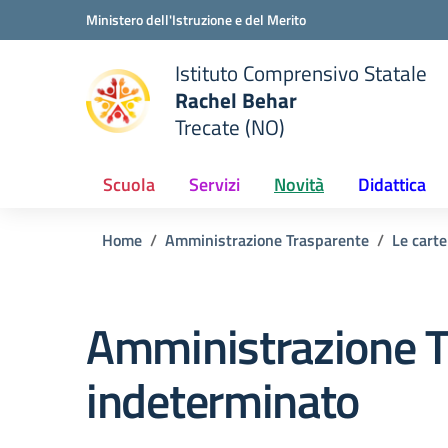
Vai ai contenuti
Vai al menu di navigazione
Vai al footer
Ministero dell'Istruzione e del Merito
Istituto Comprensivo Statale
Rachel Behar
Trecate (NO)
 della scuola
— Visita la pagina iniziale del
Scuola
Servizi
Novità
Didattica
Home
Amministrazione Trasparente
Le carte
Amministrazione T
indeterminato