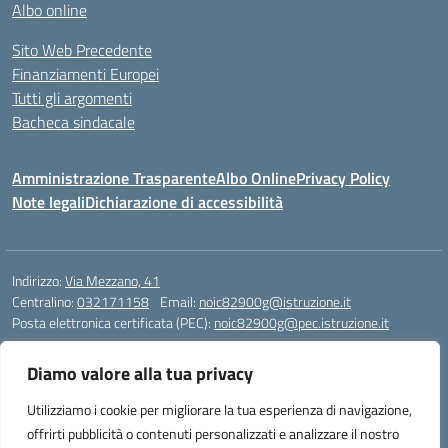
Albo online
Sito Web Precedente
Finanziamenti Europei
Tutti gli argomenti
Bacheca sindacale
Amministrazione Trasparente
Albo Online
Privacy Policy
Note legali
Dichiarazione di accessibilità
Indirizzo:
Via Mezzano, 41
Centralino:
032171158
Email:
noic82900g@istruzione.it
Posta elettronica certificata (PEC):
noic82900g@pec.istruzione.it
Codice fiscale: 94068640039
Diamo valore alla tua privacy
Codice meccanografico:
NOIC82900G
Codice Indice delle Pubbliche Amministrazioni (IPA): istsc_noic82900g
Utilizziamo i cookie per migliorare la tua esperienza di navigazione,
Codice unico di fatturazione (CUF): UFJ1I0
offrirti pubblicità o contenuti personalizzati e analizzare il nostro