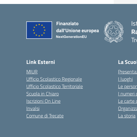
Is
R
Tr
— 
Link Esterni
La Scuo
MIUR
Presenta
Ufficio Scolastico Regionale
I luoghi
Ufficio Scolastico Territoriale
Le perso
Scuola in Chiaro
I numeri 
Iscrizioni On Line
Le carte 
Invalsi
Organizz
Comune di Trecate
La storia