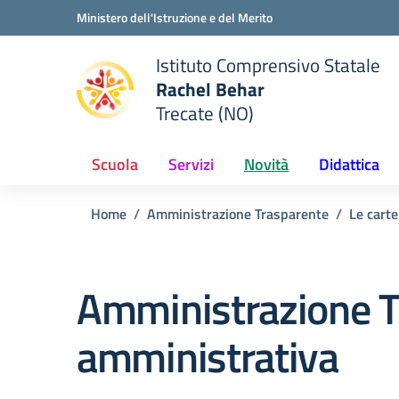
Vai ai contenuti
Vai al menu di navigazione
Vai al footer
Ministero dell'Istruzione e del Merito
Istituto Comprensivo Statale
Rachel Behar
Trecate (NO)
 della scuola
— Visita la pagina iniziale del
Scuola
Servizi
Novità
Didattica
Home
Amministrazione Trasparente
Le carte
Amministrazione T
amministrativa