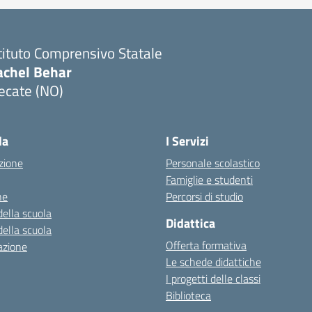
tituto Comprensivo Statale
achel Behar
ecate (NO)
Visita la pagina iniziale della scuola
la
I Servizi
zione
Personale scolastico
Famiglie e studenti
ne
Percorsi di studio
della scuola
Didattica
della scuola
Offerta formativa
azione
Le schede didattiche
I progetti delle classi
Biblioteca