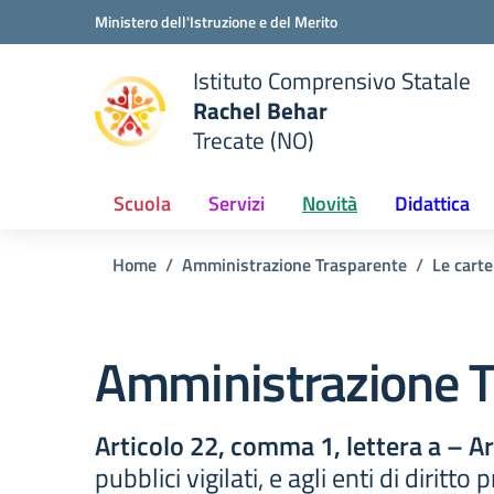
Vai ai contenuti
Vai al menu di navigazione
Vai al footer
Ministero dell'Istruzione e del Merito
Istituto Comprensivo Statale
Rachel Behar
Trecate (NO)
 della scuola
— Visita la pagina iniziale del
Scuola
Servizi
Novità
Didattica
Home
Amministrazione Trasparente
Le carte
Amministrazione T
Articolo 22, comma 1, lettera a – A
pubblici vigilati, e agli enti di diritt