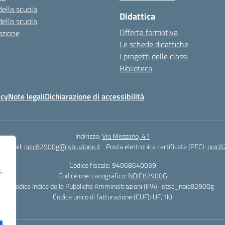
della scuola
Didattica
della scuola
Offerta formativa
azione
Le schede didattiche
I progetti delle classi
Biblioteca
icy
Note legali
Dichiarazione di accessibilità
Indirizzo:
Via Mezzano, 41
Email:
noic82900g@istruzione.it
Posta elettronica certificata (PEC):
noic8
Codice fiscale: 94068640039
,
Codice meccanografico:
NOIC82900G
Codice Indice delle Pubbliche Amministrazioni (IPA): istsc_noic82900g
Codice unico di fatturazione (CUF): UFJ1I0