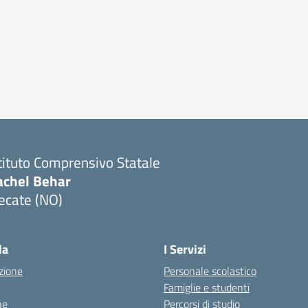
tituto Comprensivo Statale
achel Behar
ecate (NO)
Visita la pagina iniziale della scuola
la
I Servizi
zione
Personale scolastico
Famiglie e studenti
ne
Percorsi di studio