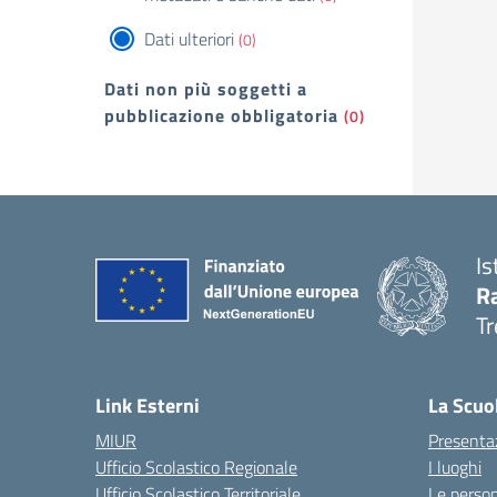
Dati ulteriori
(0)
Dati non più soggetti a
pubblicazione obbligatoria
(0)
Is
R
Tr
— 
Link Esterni
La Scuo
MIUR
Presenta
Ufficio Scolastico Regionale
I luoghi
Ufficio Scolastico Territoriale
Le perso