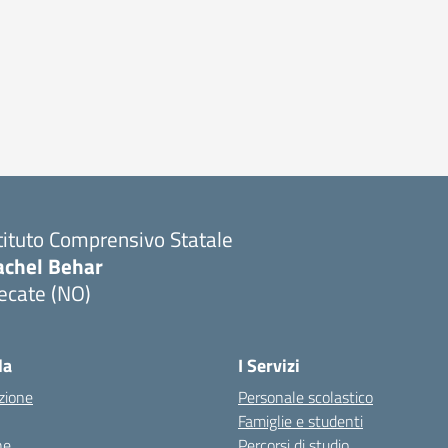
tituto Comprensivo Statale
achel Behar
ecate (NO)
Visita la pagina iniziale della scuola
la
I Servizi
zione
Personale scolastico
Famiglie e studenti
ne
Percorsi di studio