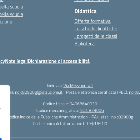
della scuola
Didattica
della scuola
Offerta formativa
azione
Le schede didattiche
I progetti delle classi
Biblioteca
icy
Note legali
Dichiarazione di accessibilità
Indirizzo:
Via Mezzano, 41
Email:
noic82900g@istruzione.it
Posta elettronica certificata (PEC):
noic8
Codice fiscale: 94068640039
,
Codice meccanografico:
NOIC82900G
Codice Indice delle Pubbliche Amministrazioni (IPA): istsc_noic82900g
Codice unico di fatturazione (CUF): UFJ1I0