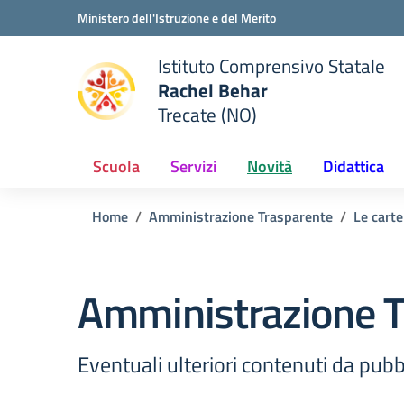
Vai ai contenuti
Vai al menu di navigazione
Vai al footer
Ministero dell'Istruzione e del Merito
Istituto Comprensivo Statale
Rachel Behar
Trecate (NO)
 della scuola
— Visita la pagina iniziale del
Scuola
Servizi
Novità
Didattica
Home
Amministrazione Trasparente
Le carte
Amministrazione T
Eventuali ulteriori contenuti da pubbl