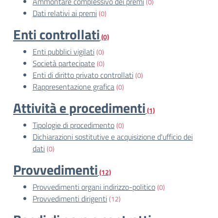
Ammontare complessivo dei premi
(0)
Dati relativi ai premi
(0)
Enti controllati
(0)
Enti pubblici vigilati
(0)
Società partecipate
(0)
Enti di diritto privato controllati
(0)
Rappresentazione grafica
(0)
Attività e procedimenti
(1)
Tipologie di procedimento
(0)
Dichiarazioni sostitutive e acquisizione d'ufficio dei
dati
(0)
Provvedimenti
(12)
Provvedimenti organi indirizzo-politico
(0)
Provvedimenti dirigenti
(12)