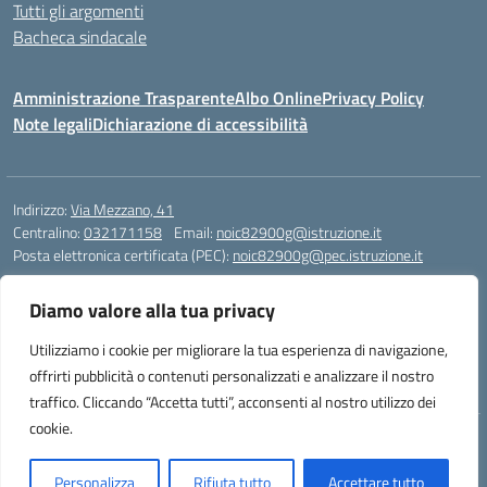
Tutti gli argomenti
Bacheca sindacale
Amministrazione Trasparente
Albo Online
Privacy Policy
Note legali
Dichiarazione di accessibilità
Indirizzo:
Via Mezzano, 41
Centralino:
032171158
Email:
noic82900g@istruzione.it
Posta elettronica certificata (PEC):
noic82900g@pec.istruzione.it
Codice fiscale: 94068640039
Diamo valore alla tua privacy
Codice meccanografico:
NOIC82900G
Codice Indice delle Pubbliche Amministrazioni (IPA): istsc_noic82900g
Utilizziamo i cookie per migliorare la tua esperienza di navigazione,
Codice unico di fatturazione (CUF): UFJ1I0
offrirti pubblicità o contenuti personalizzati e analizzare il nostro
traffico. Cliccando “Accetta tutti”, acconsenti al nostro utilizzo dei
cookie.
Idea e progetto di Designers Italia
Personalizza
Rifiuta tutto
Accettare tutto