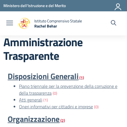
Vai ai contenuti
Vai al menu di navigazione
Vai al footer
Ministero dell'Istruzione e del Merito
Istituto Comprensivo Statale
Rachel Behar
— Visita la pagina iniziale della scuola
Amministrazione
Trasparente
Disposizioni Generali
(1)
Piano triennale per la prevenzione della corruzione e
della trasparenza
(0)
Atti generali
(1)
Oneri informativi per cittadini e imprese
(0)
Organizzazione
(2)