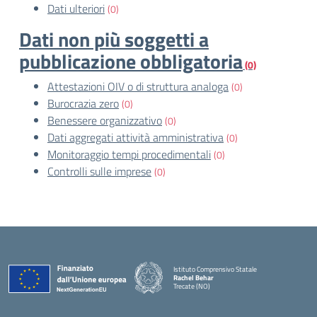
Dati ulteriori
(0)
Dati non più soggetti a
pubblicazione obbligatoria
(0)
Attestazioni OIV o di struttura analoga
(0)
Burocrazia zero
(0)
Benessere organizzativo
(0)
Dati aggregati attività amministrativa
(0)
Monitoraggio tempi procedimentali
(0)
Controlli sulle imprese
(0)
Istituto Comprensivo Statale
Rachel Behar
Trecate (NO)
— Visita la pagina iniziale della scuola