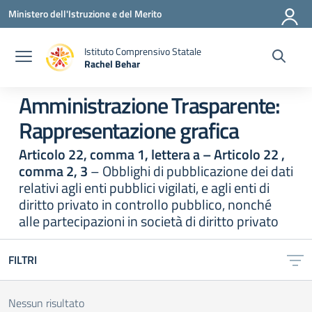
Vai ai contenuti
Vai al menu di navigazione
Vai al footer
Ministero dell'Istruzione e del Merito
Istituto Comprensivo Statale
Rachel Behar
— Visita la pagina iniziale della scuola
Amministrazione Trasparente:
Rappresentazione grafica
Articolo 22, comma 1, lettera a – Articolo 22 ,
comma 2, 3
– Obblighi di pubblicazione dei dati
relativi agli enti pubblici vigilati, e agli enti di
diritto privato in controllo pubblico, nonché
alle partecipazioni in società di diritto privato
FILTRI
Nessun risultato