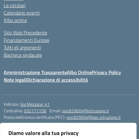
Le circolari
Calendario eventi
Albo online
Sito Web Precedente
Finanziamenti Europei
Tutti gli argomenti
Bacheca sindacale
Amministrazione Trasparente
Albo Online
Privacy Policy
Note legali
Dichiarazione di accessibilità
Indirizzo:
Via Mezzano, 41
Centralino:
032171158
Email:
noic82900g@istruzione.it
Posta elettronica certificata (PEC):
noic82900g@pec.istruzione.it
Codice fiscale: 94068640039
Diamo valore alla tua privacy
Codice meccanografico:
NOIC82900G