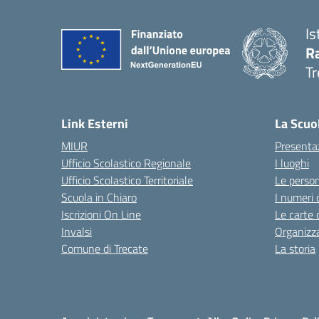
Is
R
Tr
— 
Link Esterni
La Scuo
MIUR
Presenta
Ufficio Scolastico Regionale
I luoghi
Ufficio Scolastico Territoriale
Le perso
Scuola in Chiaro
I numeri 
Iscrizioni On Line
Le carte 
Invalsi
Organizz
Comune di Trecate
La storia