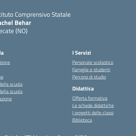
tituto Comprensivo Statale
achel Behar
ecate (NO)
Visita la pagina iniziale della scuola
la
I Servizi
zione
Personale scolastico
Famiglie e studenti
ne
Percorsi di studio
della scuola
Didattica
della scuola
Offerta formativa
azione
Le schede didattiche
I progetti delle classi
Biblioteca