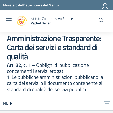
Vai ai contenuti
Vai al menu di navigazione
Vai al footer
Ministero dell'Istruzione e del Merito
Istituto Comprensivo Statale
Rachel Behar
— Visita la pagina iniziale della scuola
Amministrazione Trasparente:
Carta dei servizi e standard di
qualità
Art. 32, c. 1
– Obblighi di pubblicazione
concernenti i servizi erogati
1. Le pubbliche amministrazioni pubblicano la
carta dei servizi o il documento contenente gli
standard di qualità dei servizi pubblici
FILTRI