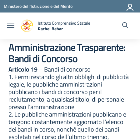
Vai ai contenuti
Vai al menu di navigazione
Vai al footer
Ministero dell'Istruzione e del Merito
Istituto Comprensivo Statale
Rachel Behar
— Visita la pagina iniziale della scuola
Amministrazione Trasparente:
Bandi di Concorso
Articolo 19
– Bandi di concorso
1. Fermi restando gli altri obblighi di pubblicità
legale, le pubbliche amministrazioni
pubblicano i bandi di concorso per il
reclutamento, a qualsiasi titolo, di personale
presso l’amministrazione.
2. Le pubbliche amministrazioni pubblicano e
tengono costantemente aggiornato l’elenco
dei bandi in corso, nonché quello dei bandi
espletati nel corso dell’ultimo triennio,