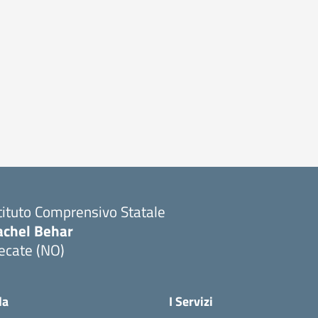
tituto Comprensivo Statale
achel Behar
ecate (NO)
Visita la pagina iniziale della scuola
la
I Servizi