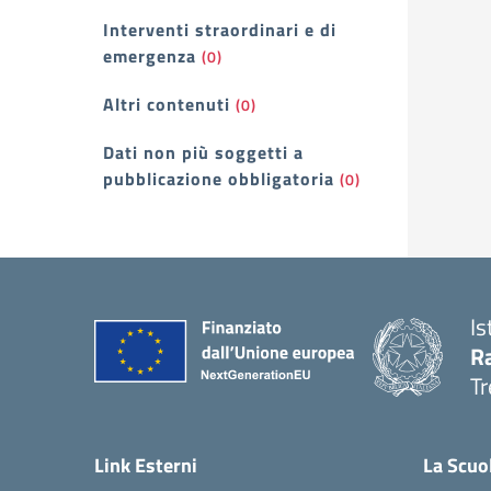
Interventi straordinari e di
emergenza
(0)
Altri contenuti
(0)
Dati non più soggetti a
pubblicazione obbligatoria
(0)
Is
R
Tr
— 
Link Esterni
La Scuo