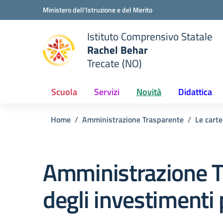
Vai ai contenuti
Vai al menu di navigazione
Vai al footer
Ministero dell'Istruzione e del Merito
Istituto Comprensivo Statale
Rachel Behar
Trecate (NO)
 della scuola
— Visita la pagina iniziale del
Scuola
Servizi
Novità
Didattica
Home
Amministrazione Trasparente
Le carte
Amministrazione T
degli investimenti 