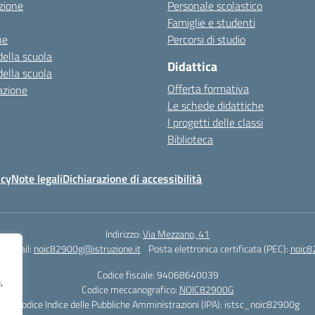
zione
Personale scolastico
Famiglie e studenti
ne
Percorsi di studio
della scuola
Didattica
della scuola
Offerta formativa
azione
Le schede didattiche
I progetti delle classi
Biblioteca
icy
Note legali
Dichiarazione di accessibilità
Indirizzo:
Via Mezzano, 41
Email:
noic82900g@istruzione.it
Posta elettronica certificata (PEC):
noic8
Codice fiscale: 94068640039
,
Codice meccanografico:
NOIC82900G
Codice Indice delle Pubbliche Amministrazioni (IPA): istsc_noic82900g