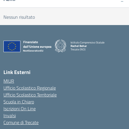
Nessun risultato
Istituto Comprensivo Statale
Rachel Behar
Trecate (NO)
— Visita la pagina iniziale della scuola
Link Esterni
MIUR
Ufficio Scolastico Regionale
Ufficio Scolastico Territoriale
Scuola in Chiaro
Iscrizioni On Line
Invalsi
Comune di Trecate