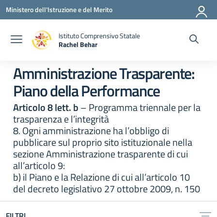
Vai ai contenuti
Vai al menu di navigazione
Vai al footer
Ministero dell'Istruzione e del Merito
Istituto Comprensivo Statale
Rachel Behar
— Visita la pagina iniziale della scuola
Amministrazione Trasparente:
Piano della Performance
Articolo 8 lett. b
– Programma triennale per la
trasparenza e l’integrità
8. Ogni amministrazione ha l’obbligo di
pubblicare sul proprio sito istituzionale nella
sezione Amministrazione trasparente di cui
all’articolo 9:
b) il Piano e la Relazione di cui all’articolo 10
del decreto legislativo 27 ottobre 2009, n. 150
FILTRI