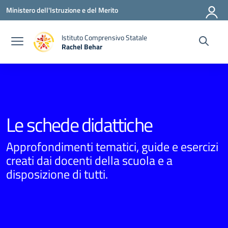
Vai ai contenuti
Vai al menu di navigazione
Vai al footer
Ministero dell'Istruzione e del Merito
Istituto Comprensivo Statale
Rachel Behar
— Visita la pagina iniziale della scuola
Le schede didattiche
Approfondimenti tematici, guide e esercizi
creati dai docenti della scuola e a
disposizione di tutti.