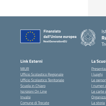
Is
R
Tr
— 
Link Esterni
La Scuo
MIUR
Presenta
Ufficio Scolastico Regionale
I luoghi
Ufficio Scolastico Territoriale
Le perso
Scuola in Chiaro
I numeri 
Iscrizioni On Line
Le carte 
Invalsi
Organizz
Comune di Trecate
La storia