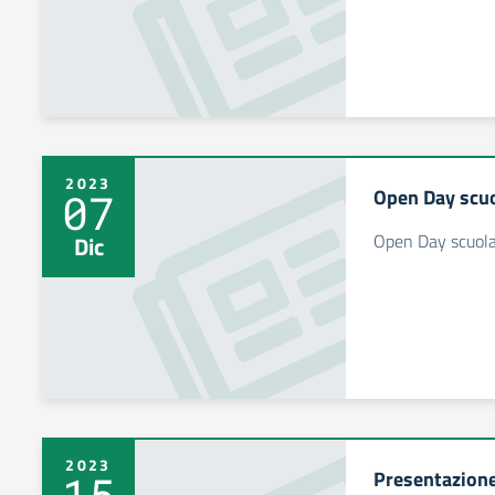
2023
Open Day scuo
07
Open Day scuola
Dic
2023
Presentazione 
15