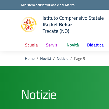
Vai ai contenuti
Vai al menu di navigazione
Vai al footer
Ministero dell'Istruzione e del Merito
Istituto Comprensivo Statale
Rachel Behar
Trecate (NO)
 della scuola
— Visita la pagina iniziale del
Scuola
Servizi
Novità
Didattica
Home
Novità
Notizie
Page 9
Notizie