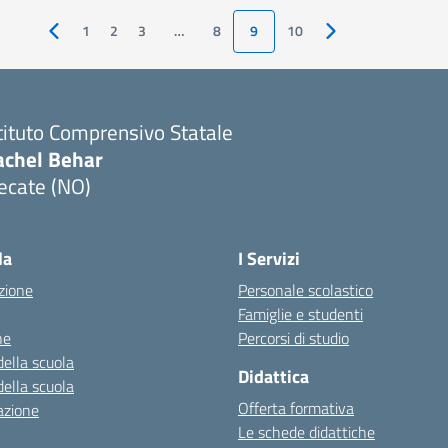
1
2
3
…
8
9
10
Pagina precedente
Pagina successiva
tituto Comprensivo Statale
achel Behar
ecate (NO)
Visita la pagina iniziale della scuola
la
I Servizi
zione
Personale scolastico
Famiglie e studenti
ne
Percorsi di studio
della scuola
Didattica
della scuola
Offerta formativa
azione
Le schede didattiche