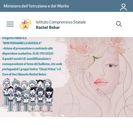
Vai ai contenuti
Vai al menu di navigazione
Vai al footer
Ministero dell'Istruzione e del Merito
Istituto Comprensivo Statale
Rachel Behar
— Visita la pagina iniziale della scuola