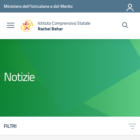
Vai ai contenuti
Vai al menu di navigazione
Vai al footer
Ministero dell'Istruzione e del Merito
Istituto Comprensivo Statale
Rachel Behar
— Visita la pagina iniziale della scuola
Notizie
FILTRI