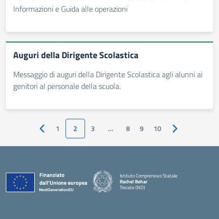
Informazioni e Guida alle operazioni
Auguri della Dirigente Scolastica
Messaggio di auguri della Dirigente Scolastica agli alunni ai
genitori al personale della scuola.
1
2
3
…
8
9
10
Pagina precedente
Pagina success
Istituto Comprensivo Statale
Rachel Behar
Trecate (NO)
— Visita la pagina iniziale della scuola