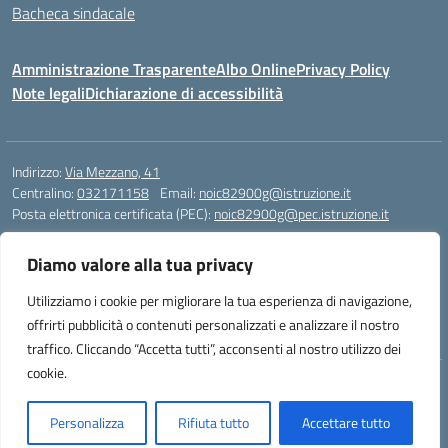
Bacheca sindacale
Amministrazione Trasparente
Albo Online
Privacy Policy
Note legali
Dichiarazione di accessibilità
Indirizzo:
Via Mezzano, 41
Centralino:
032171158
Email:
noic82900g@istruzione.it
Posta elettronica certificata (PEC):
noic82900g@pec.istruzione.it
Codice fiscale: 94068640039
Diamo valore alla tua privacy
Codice meccanografico:
NOIC82900G
Codice Indice delle Pubbliche Amministrazioni (IPA): istsc_noic82900g
Utilizziamo i cookie per migliorare la tua esperienza di navigazione,
Codice unico di fatturazione (CUF): UFJ1I0
offrirti pubblicità o contenuti personalizzati e analizzare il nostro
traffico. Cliccando “Accetta tutti”, acconsenti al nostro utilizzo dei
cookie.
Idea e progetto di Designers Italia
Personalizza
Rifiuta tutto
Accettare tutto