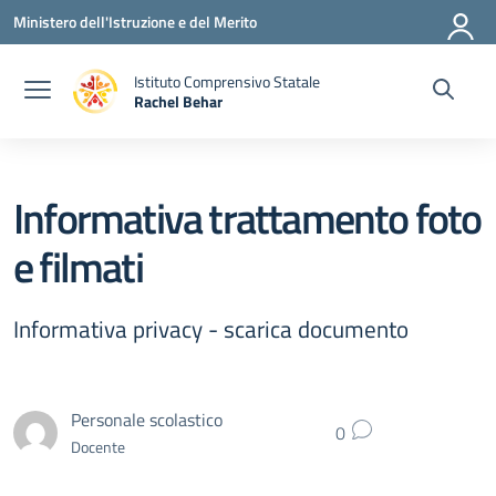
Vai ai contenuti
Vai al menu di navigazione
Vai al footer
Ministero dell'Istruzione e del Merito
Istituto Comprensivo Statale
Rachel Behar
— Visita la pagina iniziale della scuola
Informativa trattamento foto
e filmati
Informativa privacy - scarica documento
Personale scolastico
0
Docente