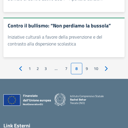
Contro il bullismo: “Non perdiamo la bussola”
Iniziative culturali a favore della prevenzione e del
contrasto alla dispersione scolastica
1
2
3
…
7
8
9
10
Pagina precedente
Pagina succe
Istituto Comprensivo Statale
Rachel Behar
Trecate (NO)
— Visita la pagina iniziale della scuola
Link Esterni