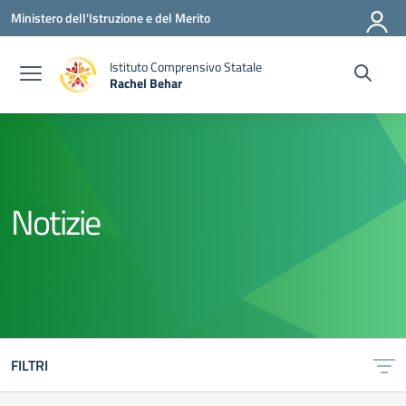
Vai ai contenuti
Vai al menu di navigazione
Vai al footer
Ministero dell'Istruzione e del Merito
Istituto Comprensivo Statale
Rachel Behar
— Visita la pagina iniziale della scuola
Notizie
FILTRI