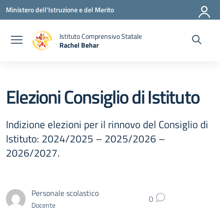
Vai ai contenuti
Vai al menu di navigazione
Vai al footer
Ministero dell'Istruzione e del Merito
Istituto Comprensivo Statale
Rachel Behar
— Visita la pagina iniziale della scuola
Elezioni Consiglio di Istituto
Indizione elezioni per il rinnovo del Consiglio di
Istituto: 2024/2025 – 2025/2026 –
2026/2027.
Personale scolastico
0
Docente