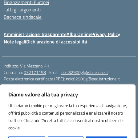
Finanziamenti Europei
Tutti gli argomenti
Bacheca sindacale
Amministrazione Trasparente
Albo Online
Privacy Policy
Note legali
Dichiarazione di accessibilità
Indirizzo:
Via Mezzano, 41
Centralino:
032171158
Email:
noic82900g@istruzione.it
Posta elettronica certificata (PEC):
noic82900g@pec.istruzione.it
Codice fiscale: 94068640039
Diamo valore alla tua privacy
Codice meccanografico:
NOIC82900G
Codice Indice delle Pubbliche Amministrazioni (IPA): istsc_noic82900g
Utilizziamo i cookie per migliorare la tua esperienza di navigazione,
Codice unico di fatturazione (CUF): UFJ1I0
offrirti pubblicità o contenuti personalizzati e analizzare il nostro
traffico. Cliccando “Accetta tutti”, acconsenti al nostro utilizzo dei
cookie.
Idea e progetto di Designers Italia