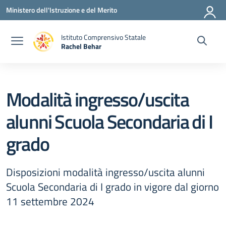
Vai ai contenuti
Vai al menu di navigazione
Vai al footer
Ministero dell'Istruzione e del Merito
Istituto Comprensivo Statale
Rachel Behar
— Visita la pagina iniziale della scuola
Modalità ingresso/uscita
alunni Scuola Secondaria di I
grado
Disposizioni modalità ingresso/uscita alunni
Scuola Secondaria di I grado in vigore dal giorno
11 settembre 2024