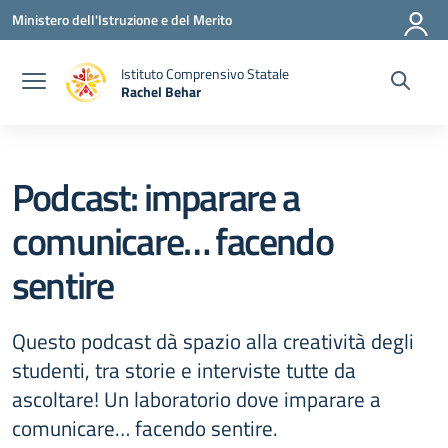
Vai ai contenuti
Vai al menu di navigazione
Vai al footer
Ministero dell'Istruzione e del Merito
Istituto Comprensivo Statale
Rachel Behar
— Visita la pagina iniziale della scuola
Podcast: imparare a
comunicare… facendo
sentire
Questo podcast dà spazio alla creatività degli
studenti, tra storie e interviste tutte da
ascoltare! Un laboratorio dove imparare a
comunicare… facendo sentire.