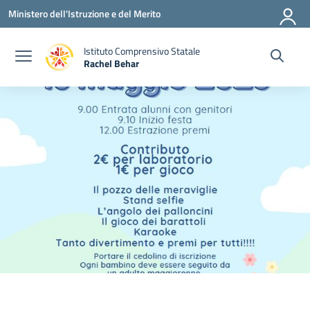
Vai ai contenuti
Vai al menu di navigazione
Vai al footer
Ministero dell'Istruzione e del Merito
Istituto Comprensivo Statale
Rachel Behar
— Visita la pagina iniziale della scuola