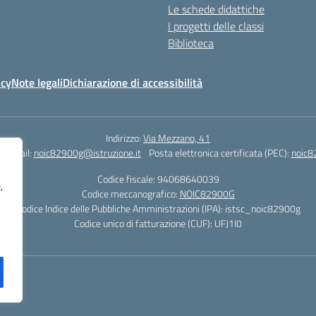
Le schede didattiche
I progetti delle classi
Biblioteca
icy
Note legali
Dichiarazione di accessibilità
Indirizzo:
Via Mezzano, 41
Email:
noic82900g@istruzione.it
Posta elettronica certificata (PEC):
noic8
Codice fiscale: 94068640039
,
Codice meccanografico:
NOIC82900G
Codice Indice delle Pubbliche Amministrazioni (IPA): istsc_noic82900g
Codice unico di fatturazione (CUF): UFJ1I0