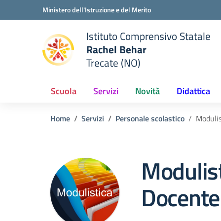
Vai ai contenuti
Vai al menu di navigazione
Vai al footer
Ministero dell'Istruzione e del Merito
Istituto Comprensivo Statale
Rachel Behar
Trecate (NO)
 della scuola
— Visita la pagina iniziale del
Scuola
Servizi
Novità
Didattica
Home
Servizi
Personale scolastico
Modulis
Modulis
Docente