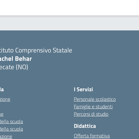
tituto Comprensivo Statale
achel Behar
ecate (NO)
Visita la pagina iniziale della scuola
la
I Servizi
zione
Personale scolastico
Famiglie e studenti
ne
Percorsi di studio
della scuola
Didattica
della scuola
Offerta formativa
azione