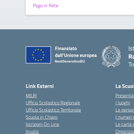
Pago in Rete
Is
R
Tr
— 
Link Esterni
La Scuo
MIUR
Presenta
Ufficio Scolastico Regionale
I luoghi
Ufficio Scolastico Territoriale
Le perso
Scuola in Chiaro
I numeri 
Iscrizioni On Line
Le carte 
Invalsi
Organizz