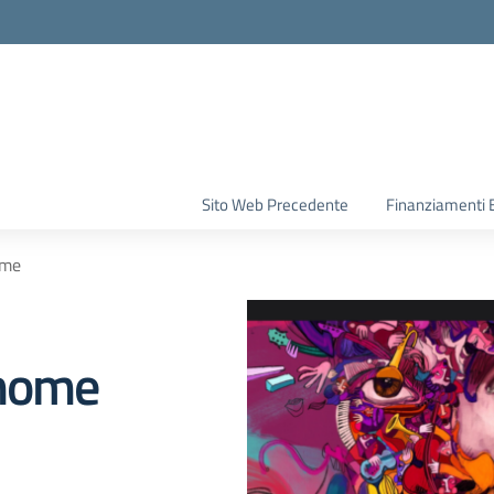
la scuola
Sito Web Precedente
Finanziamenti 
ome
 nome