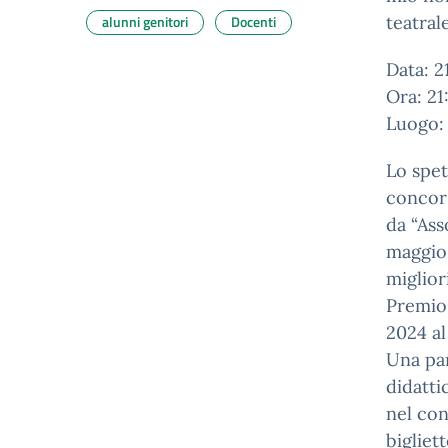
alunni genitori
Docenti
teatral
Data: 2
Ora: 21
Luogo: 
Lo spet
concors
da “Ass
maggio 
miglior
Premio 
2024 al
Una par
didatti
nel con
bigliet