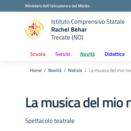
Vai ai contenuti
Vai al menu di navigazione
Vai al footer
Ministero dell'Istruzione e del Merito
Istituto Comprensivo Statale
Rachel Behar
Trecate (NO)
 della scuola
— Visita la pagina iniziale del
Scuola
Servizi
Novità
Didattica
Home
Novità
Notizie
La musica del mio n
La musica del mio
Spettacolo teatrale