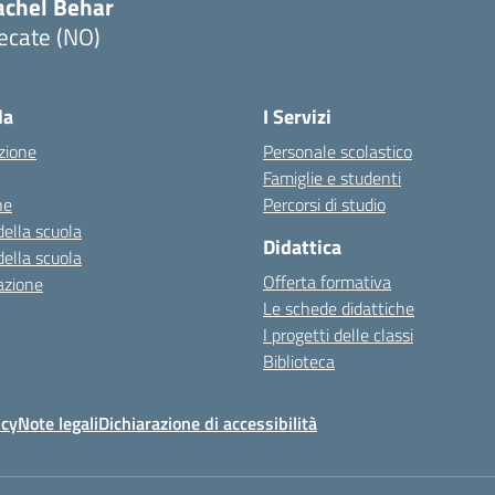
achel Behar
ecate (NO)
Visita la pagina iniziale della scuola
la
I Servizi
zione
Personale scolastico
Famiglie e studenti
ne
Percorsi di studio
della scuola
Didattica
della scuola
Offerta formativa
azione
Le schede didattiche
I progetti delle classi
Biblioteca
icy
Note legali
Dichiarazione di accessibilità