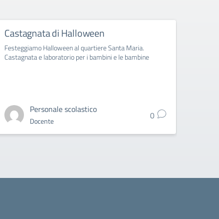
Castagnata di Halloween
Moda
Seco
Festeggiamo Halloween al quartiere Santa Maria.
Castagnata e laboratorio per i bambini e le bambine
Dispos
Seconda
2024
Personale scolastico
0
Docente