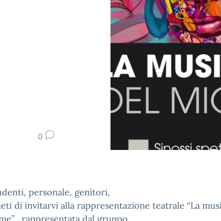
0
udenti, personale, genitori,
ieti di invitarvi alla rappresentazione teatrale “La mus
me” , rappresentata dal gruppo