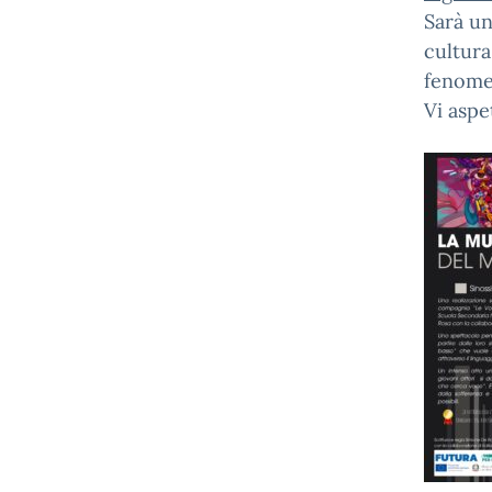
Sarà u
cultura
fenomen
Vi aspe