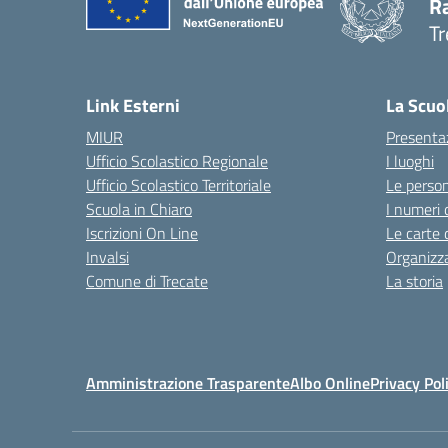
R
Tr
— 
Link Esterni
La Scuo
MIUR
Presenta
Ufficio Scolastico Regionale
I luoghi
Ufficio Scolastico Territoriale
Le perso
Scuola in Chiaro
I numeri 
Iscrizioni On Line
Le carte 
Invalsi
Organizz
Comune di Trecate
La storia
Amministrazione Trasparente
Albo Online
Privacy Pol