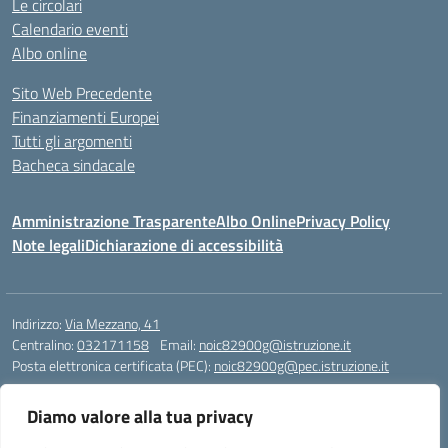
Le circolari
Calendario eventi
Albo online
Sito Web Precedente
Finanziamenti Europei
Tutti gli argomenti
Bacheca sindacale
Amministrazione Trasparente
Albo Online
Privacy Policy
Note legali
Dichiarazione di accessibilità
Indirizzo:
Via Mezzano, 41
Centralino:
032171158
Email:
noic82900g@istruzione.it
Posta elettronica certificata (PEC):
noic82900g@pec.istruzione.it
Codice fiscale: 94068640039
Diamo valore alla tua privacy
Codice meccanografico:
NOIC82900G
Codice Indice delle Pubbliche Amministrazioni (IPA): istsc_noic82900g