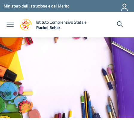
Vai ai contenuti
Vai al menu di navigazione
Vai al footer
Ministero dell'Istruzione e del Merito
Istituto Comprensivo Statale
Rachel Behar
— Visita la pagina iniziale della scuola