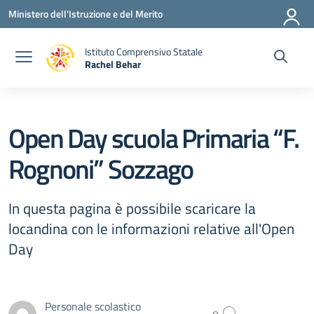
Vai ai contenuti
Vai al menu di navigazione
Vai al footer
Ministero dell'Istruzione e del Merito
Istituto Comprensivo Statale
Rachel Behar
— Visita la pagina iniziale della scuola
Open Day scuola Primaria “F.
Rognoni” Sozzago
In questa pagina è possibile scaricare la
locandina con le informazioni relative all'Open
Day
Personale scolastico