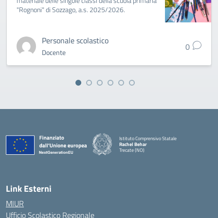
materiale delle singole classi della scuola primaria
"Rognoni" di Sozzago, a.s. 2025/2026.
Personale scolastico
0
Docente
Istituto Comprensivo Statale
Rachel Behar
Trecate (NO)
— Visita la pagina iniziale della scuola
Link Esterni
MIUR
Ufficio Scolastico Regionale