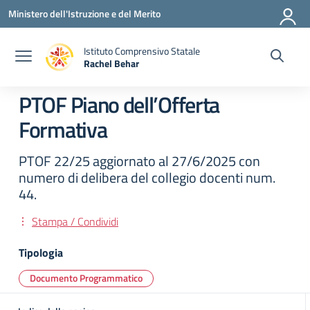
Vai ai contenuti
Vai al menu di navigazione
Vai al footer
Ministero dell'Istruzione e del Merito
Istituto Comprensivo Statale
Rachel Behar
— Visita la pagina iniziale della scuola
PTOF Piano dell’Offerta
Formativa
PTOF 22/25 aggiornato al 27/6/2025 con
numero di delibera del collegio docenti num.
44.
Stampa / Condividi
Tipologia
Documento Programmatico