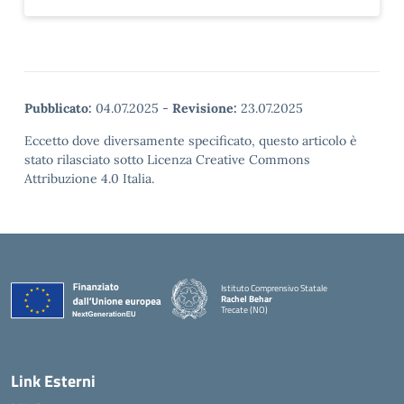
Pubblicato:
04.07.2025
-
Revisione:
23.07.2025
Eccetto dove diversamente specificato, questo articolo è
stato rilasciato sotto Licenza Creative Commons
Attribuzione 4.0 Italia.
Istituto Comprensivo Statale
Rachel Behar
Trecate (NO)
— Visita la pagina iniziale della scuola
Link Esterni