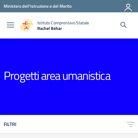
Vai ai contenuti
Vai al menu di navigazione
Vai al footer
Ministero dell'Istruzione e del Merito
Istituto Comprensivo Statale
Rachel Behar
— Visita la pagina iniziale della scuola
Progetti area umanistica
FILTRI