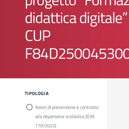
didattica digitale”
CUP
F84D25004530
Filtri
TIPOLOGIA
Azioni di prevenzione e contrasto
alla dispersione scolastica (D.M.
170/2022)