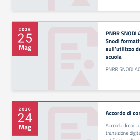
2026
PNRR SNODI 
25
Snodi formativ
Mag
sull’utilizzo d
scuola
PNRR SNODI A
2026
Accordo di co
24
Accordo di conce
Mag
transizione digita