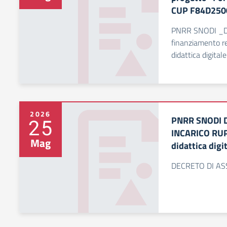
CUP F84D250
PNRR SNODI _DI
finanziamento re
didattica digit
2026
PNRR SNODI 
25
INCARICO RUP 
Mag
didattica digi
DECRETO DI AS