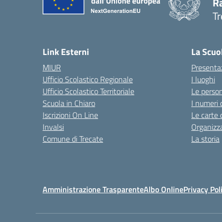
R
Tr
— 
Link Esterni
La Scuo
MIUR
Presenta
Ufficio Scolastico Regionale
I luoghi
Ufficio Scolastico Territoriale
Le perso
Scuola in Chiaro
I numeri 
Iscrizioni On Line
Le carte 
Invalsi
Organizz
Comune di Trecate
La storia
Amministrazione Trasparente
Albo Online
Privacy Pol