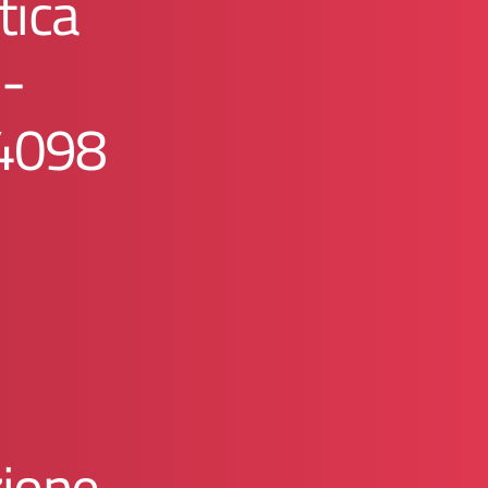
tica
1-
4098
ione