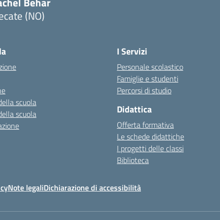
achel Behar
ecate (NO)
Visita la pagina iniziale della scuola
la
I Servizi
zione
Personale scolastico
Famiglie e studenti
ne
Percorsi di studio
della scuola
Didattica
della scuola
Offerta formativa
azione
Le schede didattiche
I progetti delle classi
Biblioteca
icy
Note legali
Dichiarazione di accessibilità