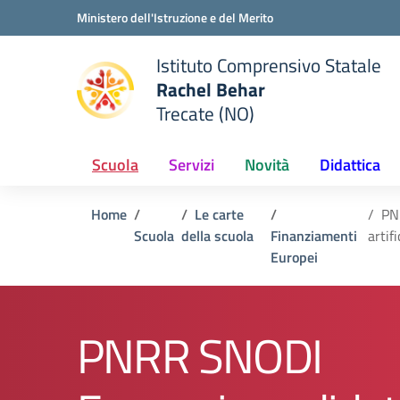
Vai ai contenuti
Vai al menu di navigazione
Vai al footer
Ministero dell'Istruzione e del Merito
Istituto Comprensivo Statale
Rachel Behar
Trecate (NO)
 della scuola
— Visita la pagina iniziale del
Scuola
Servizi
Novità
Didattica
Home
Le carte
PNR
Scuola
della scuola
Finanziamenti
artif
Europei
PNRR SNODI