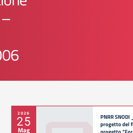
 –
006
2026
PNRR SNODI _
25
progetto del f
Mag
progetto “For