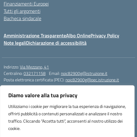
Finanziamenti Europei
Tutti gli argomenti
Bacheca sindacale
Amministrazione Trasparente
Albo Online
Privacy Policy
Note legali
Dichiarazione di accessibilità
Indirizzo:
Via Mezzano, 41
Centralino:
032171158
Email:
noic82900g@istruzione.it
Posta elettronica certificata (PEC):
noic82900g@pec.istruzione.it
Codice fiscale: 94068640039
Diamo valore alla tua privacy
Codice meccanografico:
NOIC82900G
Codice Indice delle Pubbliche Amministrazioni (IPA): istsc_noic82900g
Utilizziamo i cookie per migliorare la tua esperienza di navigazione,
Codice unico di fatturazione (CUF): UFJ1I0
offrirti pubblicità o contenuti personalizzati e analizzare il nostro
traffico. Cliccando “Accetta tutti”, acconsenti al nostro utilizzo dei
cookie.
Idea e progetto di Designers Italia