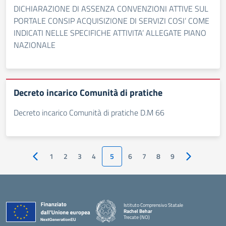
DICHIARAZIONE DI ASSENZA CONVENZIONI ATTIVE SUL
PORTALE CONSIP ACQUISIZIONE DI SERVIZI COSI’ COME
INDICATI NELLE SPECIFICHE ATTIVITA’ ALLEGATE PIANO
NAZIONALE
Decreto incarico Comunità di pratiche
Decreto incarico Comunità di pratiche D.M 66
1
2
3
4
5
6
7
8
9
Pagina precedente
Pagina succ
Istituto Comprensivo Statale
Rachel Behar
Trecate (NO)
— Visita la pagina iniziale della scuola