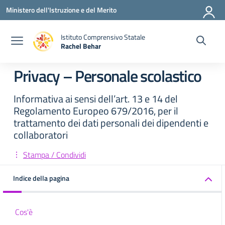
Vai ai contenuti
Vai al menu di navigazione
Vai al footer
Ministero dell'Istruzione e del Merito
Istituto Comprensivo Statale
Rachel Behar
— Visita la pagina iniziale della scuola
Privacy – Personale scolastico
Informativa ai sensi dell’art. 13 e 14 del
Regolamento Europeo 679/2016, per il
trattamento dei dati personali dei dipendenti e
collaboratori
Stampa / Condividi
Indice della pagina
Cos'è