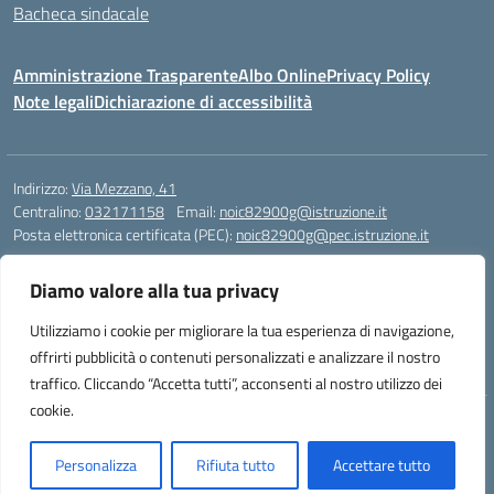
Bacheca sindacale
Amministrazione Trasparente
Albo Online
Privacy Policy
Note legali
Dichiarazione di accessibilità
Indirizzo:
Via Mezzano, 41
Centralino:
032171158
Email:
noic82900g@istruzione.it
Posta elettronica certificata (PEC):
noic82900g@pec.istruzione.it
Codice fiscale: 94068640039
Diamo valore alla tua privacy
Codice meccanografico:
NOIC82900G
Codice Indice delle Pubbliche Amministrazioni (IPA): istsc_noic82900g
Utilizziamo i cookie per migliorare la tua esperienza di navigazione,
Codice unico di fatturazione (CUF): UFJ1I0
offrirti pubblicità o contenuti personalizzati e analizzare il nostro
traffico. Cliccando “Accetta tutti”, acconsenti al nostro utilizzo dei
cookie.
Idea e progetto di Designers Italia
Personalizza
Rifiuta tutto
Accettare tutto