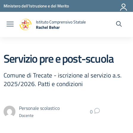
Vai ai contenuti
Vai al menu di navigazione
Vai al footer
Ministero dell'Istruzione e del Merito
Istituto Comprensivo Statale
Rachel Behar
— Visita la pagina iniziale della scuola
Servizio pre e post-scuola
Comune di Trecate - iscrizione al servizio a.s.
2025/2026. Patti e condizioni
Personale scolastico
0
Docente