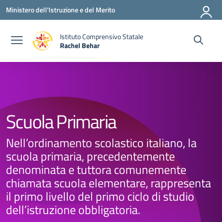
Vai ai contenuti
Vai al menu di navigazione
Vai al footer
Ministero dell'Istruzione e del Merito
Istituto Comprensivo Statale
Rachel Behar
— Visita la pagina iniziale della scuola
Scuola Primaria
Nell’ordinamento scolastico italiano, la
scuola primaria, precedentemente
denominata e tuttora comunemente
chiamata scuola elementare, rappresenta
il primo livello del primo ciclo di studio
dell’istruzione obbligatoria.