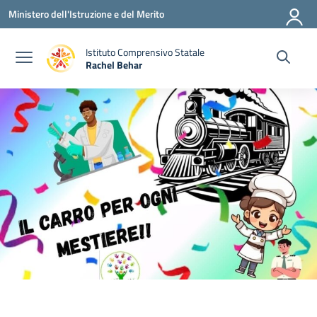
Vai ai contenuti
Vai al menu di navigazione
Vai al footer
Ministero dell'Istruzione e del Merito
Istituto Comprensivo Statale
Rachel Behar
— Visita la pagina iniziale della scuola