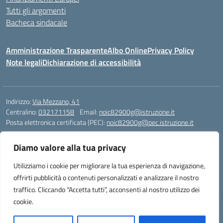
Tutti gli argomenti
Bacheca sindacale
Amministrazione Trasparente
Albo Online
Privacy Policy
Note legali
Dichiarazione di accessibilità
Indirizzo:
Via Mezzano, 41
Centralino:
032171158
Email:
noic82900g@istruzione.it
Posta elettronica certificata (PEC):
noic82900g@pec.istruzione.it
Codice fiscale: 94068640039
Diamo valore alla tua privacy
Codice meccanografico:
NOIC82900G
Codice Indice delle Pubbliche Amministrazioni (IPA): istsc_noic82900g
Utilizziamo i cookie per migliorare la tua esperienza di navigazione,
Codice unico di fatturazione (CUF): UFJ1I0
offrirti pubblicità o contenuti personalizzati e analizzare il nostro
traffico. Cliccando “Accetta tutti”, acconsenti al nostro utilizzo dei
cookie.
Idea e progetto di Designers Italia