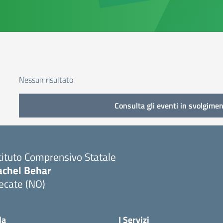
Nessun risultato
Consulta gli eventi in svolgimen
tituto Comprensivo Statale
achel Behar
ecate (NO)
Visita la pagina iniziale della scuola
la
I Servizi