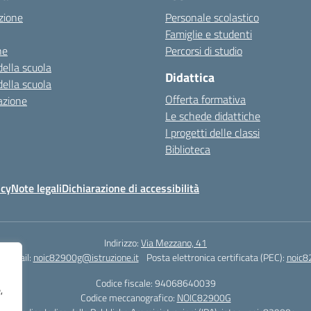
zione
Personale scolastico
Famiglie e studenti
ne
Percorsi di studio
della scuola
Didattica
della scuola
Offerta formativa
azione
Le schede didattiche
I progetti delle classi
Biblioteca
icy
Note legali
Dichiarazione di accessibilità
Indirizzo:
Via Mezzano, 41
Email:
noic82900g@istruzione.it
Posta elettronica certificata (PEC):
noic8
Codice fiscale: 94068640039
,
Codice meccanografico:
NOIC82900G