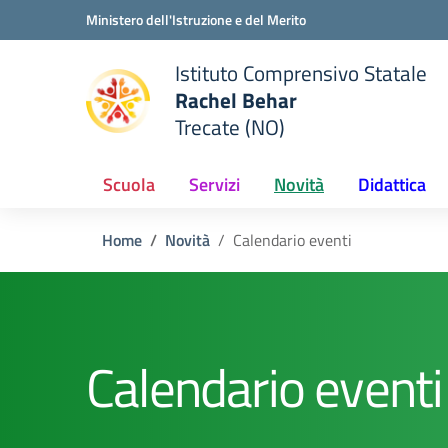
Vai ai contenuti
Vai al menu di navigazione
Vai al footer
Ministero dell'Istruzione e del Merito
Istituto Comprensivo Statale
Rachel Behar
Trecate (NO)
 della scuola
— Visita la pagina iniziale del
Scuola
Servizi
Novità
Didattica
Home
Novità
Calendario eventi
Calendario eventi