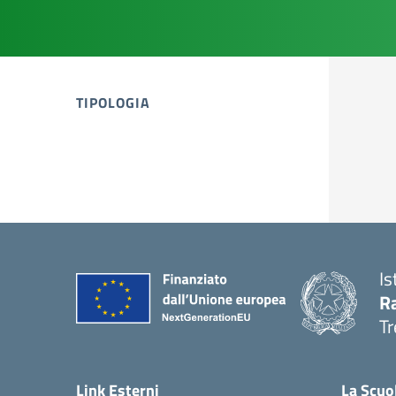
TIPOLOGIA
tipologia di articoli
Is
R
Tr
— 
Link Esterni
La Scuo