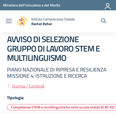
Vai ai contenuti
Vai al menu di navigazione
Vai al footer
Ministero dell'Istruzione e del Merito
Istituto Comprensivo Statale
Rachel Behar
— Visita la pagina iniziale della scuola
AVVISO DI SELEZIONE
GRUPPO DI LAVORO STEM E
MULTILINGUISMO
PIANO NAZIONALE DI RIPRESA E RESILIENZA
MISSIONE 4: ISTRUZIONE E RICERCA
Stampa / Condividi
Tipologia
Competenze STEM e multilinguistiche nelle scuole statali (D.M. 