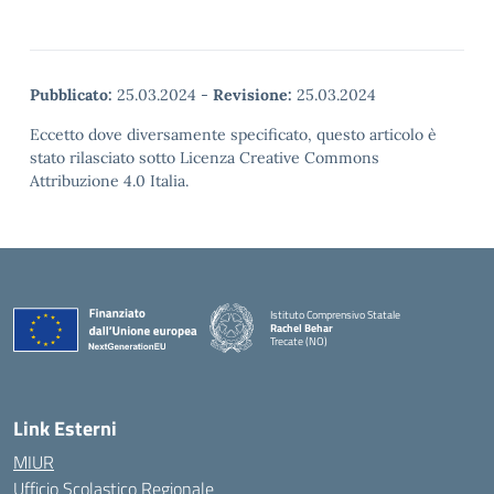
Pubblicato:
25.03.2024
-
Revisione:
25.03.2024
Eccetto dove diversamente specificato, questo articolo è
stato rilasciato sotto Licenza Creative Commons
Attribuzione 4.0 Italia.
Istituto Comprensivo Statale
Rachel Behar
Trecate (NO)
— Visita la pagina iniziale della scuola
Link Esterni
MIUR
Ufficio Scolastico Regionale