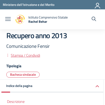
Vai ai contenuti
Vai al menu di navigazione
Vai al footer
Ministero dell'Istruzione e del Merito
Istituto Comprensivo Statale
Rachel Behar
— Visita la pagina iniziale della scuola
Recupero anno 2013
Comunicazione Fensir
Stampa / Condividi
Tipologia
Bacheca sindacale
Indice della pagina
Descrizione