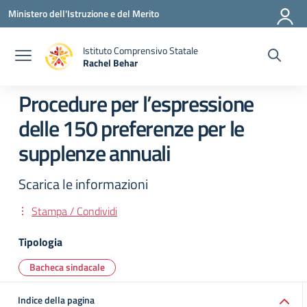
Vai ai contenuti
Vai al menu di navigazione
Vai al footer
Ministero dell'Istruzione e del Merito
Istituto Comprensivo Statale
Rachel Behar
— Visita la pagina iniziale della scuola
Procedure per l’espressione
delle 150 preferenze per le
supplenze annuali
Scarica le informazioni
Stampa / Condividi
Tipologia
Bacheca sindacale
Indice della pagina