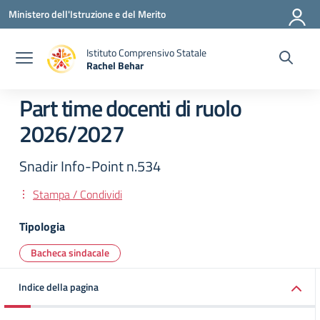
Vai ai contenuti
Vai al menu di navigazione
Vai al footer
Ministero dell'Istruzione e del Merito
Istituto Comprensivo Statale
Rachel Behar
— Visita la pagina iniziale della scuola
Part time docenti di ruolo
2026/2027
Snadir Info-Point n.534
Stampa / Condividi
Tipologia
Bacheca sindacale
Indice della pagina